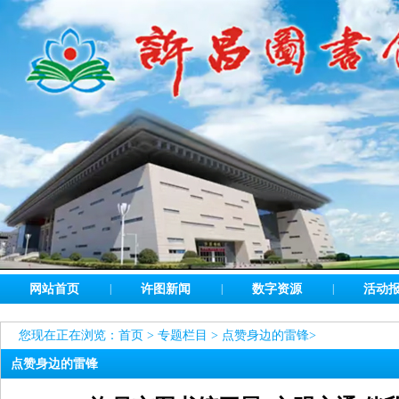
网站首页
|
许图新闻
|
数字资源
|
活动
您现在正在浏览：
首页
>
专题栏目
>
点赞身边的雷锋
>
点赞身边的雷锋