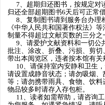
7
、超期归还图书，按规定对
归还全部超期图书
6
天后可正常
8
、复制图书请到服务台办理
《中华人民共和国著作权法》等
制量不得超过文献页数的三分之
9
、请爱护文献资料和一切公
批注、涂改、折叠、污损、剪切
带出本阅览区，违者按本馆有关
10
、请保持室内安静和卫生，
请设置成静音状态；请勿吸烟、
等；请勿携带雨具、食物、饮料
物品较多时请存入存包柜。
11
、读者如需帮助，请咨询工
为您服务。如遇紧急情况，请听