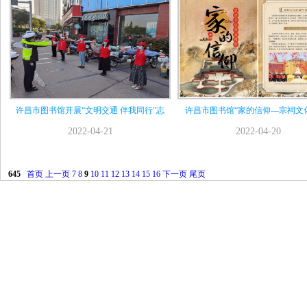
许昌市图书馆开展“文明交通 伴我同行”志
许昌市图书馆“家的信仰—宗祠文
2022-04-21
2022-04-20
645
首页
上一页
7
8
9
10
11
12
13
14
15
16
下一页
尾页